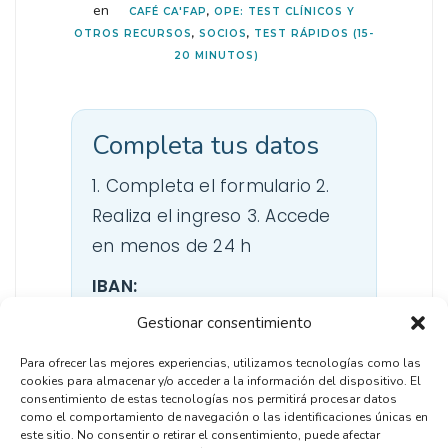
en
CAFÉ CA'FAP
,
OPE: TEST CLÍNICOS Y
OTROS RECURSOS
,
SOCIOS
,
TEST RÁPIDOS (15-
20 MINUTOS)
Completa tus datos
1. Completa el formulario 2.
Realiza el ingreso 3. Accede
en menos de 24 h
IBAN:
ES3920800101543000649134
Gestionar consentimiento
Aquí
entrenas, no solo lees
.
Para ofrecer las mejores experiencias, utilizamos tecnologías como las
cookies para almacenar y/o acceder a la información del dispositivo. El
Desarrolla criterio clínico con
consentimiento de estas tecnologías nos permitirá procesar datos
contenidos creados por
como el comportamiento de navegación o las identificaciones únicas en
este sitio. No consentir o retirar el consentimiento, puede afectar
profesionales de Atención