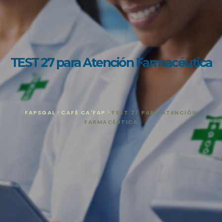
TEST 27 para Atención Farmacéutica
FAPSGAL
>
CAFÉ CA'FAP
>
TEST 27 PARA ATENCIÓN
FARMACÉUTICA