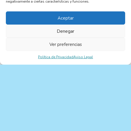
negativamente a ciertas características y funciones.
Primaria.
Aceptar
Denegar
Ver preferencias
Publicado por
MARÍA MERCEDES PEREIRA PÍA
Política de Privacidad
Aviso Legal
Publicado septiembre
14, 2023